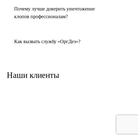
Почему лучше доверить уничтожение
Цена уничтожения клопов в Перми зависит от площади
клопов профессионалам?
помещения, степени заражения и выбранного метода
обработки — термообработка обычно дороже химической
дезинсекции. Также на стоимость влияют дополнительные
услуги, такие как барьерная защита или срочный выезд.
Как вызвать службу «ОргДез»?
Ориентировочная цена начинается от 2000 рублей, а точный
расчет можно получить у наших специалистов.
Чтобы узнать точную цену дезинфекции от клопов в
Наши клиенты
квартире, свяжитесь с нашими специалистами.
Почему стоит выбрать компанию
Оргдез?
Мы используем только сертифицированные препараты,
обеспечивая безопасное и эффективное уничтожение
клопов. Все услуги сопровождаются официальной
гарантией, а обработка проводится в день обращения.