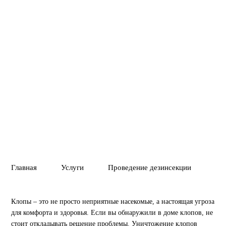
уничтожение клопов и предотвращает их повторное
появление.
Вызвать службу
Позвонить
01
02
ПОЛНОЕ УНИЧТ
ГАРАНТИЯ 1 ГОД
ВРЕДИТЕЛЕЙ ИЛ
Главная
Услуги
Проведение дезинсекции
Ун
Клопы – это не просто неприятные насекомые, а настоящая угроза
для комфорта и здоровья. Если вы обнаружили в доме клопов, не
стоит откладывать решение проблемы. Уничтожение клопов