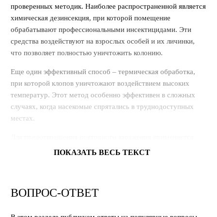
проверенных методик. Наиболее распространенной является
химическая дезинсекция, при которой помещение
обрабатывают профессиональными инсектицидами. Эти
средства воздействуют на взрослых особей и их личинки,
что позволяет полностью уничтожить колонию.
Еще один эффективный способ – термическая обработка,
при которой клопов уничтожают воздействием высоких
температур. Этот метод особенно эффективен в сложных
случаях, когда насекомые спрятались в труднодоступных
местах.
Для предотвращения повторного заражения применяется
барьерная защита. Она создает невидимый барьер, который
ПОКАЗАТЬ ВЕСЬ ТЕКСТ
препятствует проникновению новых вредителей в
помещение.
ВОПРОС-ОТВЕТ
Профессиональное уничтожение клопов в Перми с
применением этих методов гарантирует полное избавление
от паразитов и защищает жилье от повторного появления