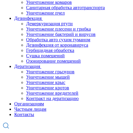
Уничтожение комаров
Санитарная обработка автотранспорта
Уничтожение пчел
Дезинфекция
Демеркуризация ртути
Уничтожение плесени и грибка
Уничтожение бактерий и вирусов
Обработка авто сухим туманом
Дезинфекция от коронавируса
Гербицидная обработка
Сушка помещений
Озонирование помещений
Дератизация
Уничтожение грызунов
Уничтожение мышей
Уничтожение крыс
Уничтожение кротов
Уничтожение вредителей
Контракт на дератизацию
Организациям
Частным лицам
Контакты